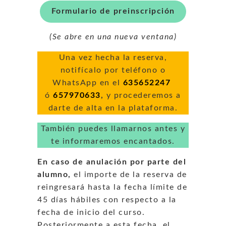
Formulario de preinscripción
(Se abre en una nueva ventana)
Una vez hecha la reserva,
notifícalo por teléfono o
WhatsApp en el
635652247
ó
657970633
,
y procederemos a
darte de alta en la plataforma.
También puedes llamarnos antes y
te informaremos encantados.
En caso de anulación por parte del
alumno,
el importe de la reserva de
reingresará hasta la fecha límite de
45 días hábiles con respecto a la
fecha de inicio del curso.
Posteriormente a esta fecha, el