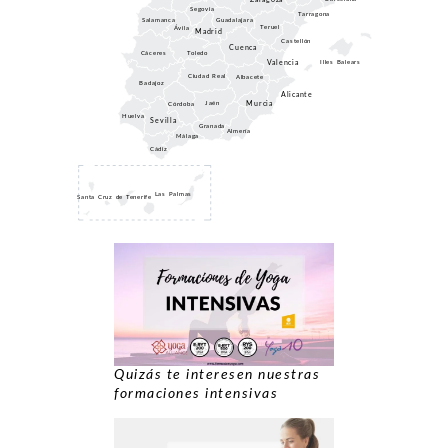
Segovia
Tarragona
Guadalajara
Salamanca
Teruel
Ávila
Madrid
Castellón
Cuenca
Toledo
Cáceres
Valencia
Illes Balears
Ciudad Real
Albacete
Badajoz
Alicante
Murcia
Jaén
Córdoba
Huelva
Sevilla
Granada
Almería
Málaga
Cádiz
Las Palmas
Santa Cruz de Tenerife
Quizás te interesen nuestras
formaciones intensivas