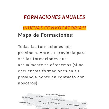
FORMACION
ES ANUALES
¡NUEVAS CONVOCATORIAS!
Mapa de Formaciones:
Todas las formaciones por
provincia. Abre tu provincia para
ver las formaciones que
actualmente te ofrecemos (si no
encuentras formaciones en tu
provincia ponte en contacto con
nosotros):
Cantabria
Bizkaia
Gipuzkoa
Asturias
La Coruña
Lugo
Araba/Álava
Navarra
León
Burgos
Pontevedra
Girona
La Rioja
Orense
Palencia
Huesca
Lleida
Zamora
Soria
Barcelona
Valladolid
Zaragoza