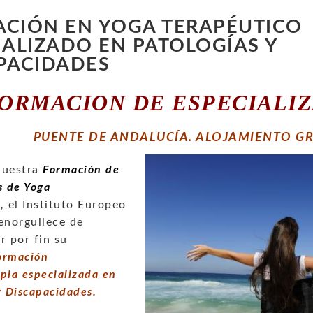
CIÓN EN YOGA TERAPÉUTICO
IALIZADO EN PATOLOGÍAS Y
PACIDADES
ORMACION DE ESPECIALI
PUENTE DE ANDALUCÍA. ALOJAMIENTO G
nuestra
Formación de
s de Yoga
o
,
el Instituto Europeo
enorgullece de
r por fin su
rmación
pia especializada en
y Discapacidades.