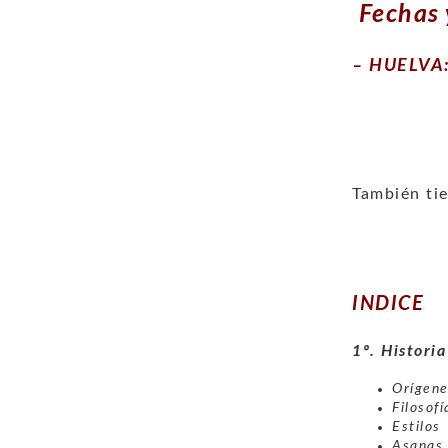
Fechas 
– HUELVA: 
También tie
INDICE
1º. Historia
Orígene
Filosofí
Estilos
Asanas 