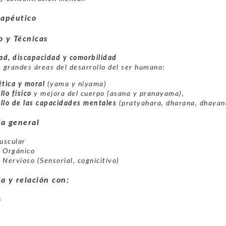
rapéutico
 y Técnicas
dad, discapacidad y comorbilidad
s grandes áreas del desarrollo del ser humano:
ética y moral
(yama y niyama)
lo físico
y mejora del cuerpo (asana y pranayama),
llo de las capacidades mentales
(pratyahara, dharana, dhayan
a general
uscular
 Orgánico
 Nervioso (Sensorial, cognicitivo)
a y relación con:
s
s