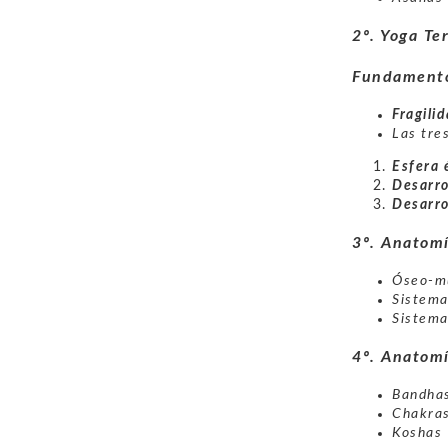
2º. Yoga Te
Fundamento
Fragili
Las tre
Esfera 
Desarrol
Desarro
3º. Anatomí
Óseo-m
Sistema
Sistema
4º. Anatomí
Bandha
Chakra
Koshas