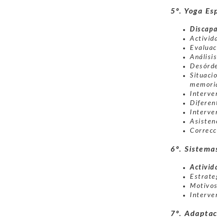
5º. Yoga Es
Discapa
Activida
Evaluac
Análisi
Desórde
Situaci
memoria
Interve
Diferen
Interve
Asisten
Correcc
6º. Sistema
Activid
Estrate
Motivos
Interve
7º. Adaptac