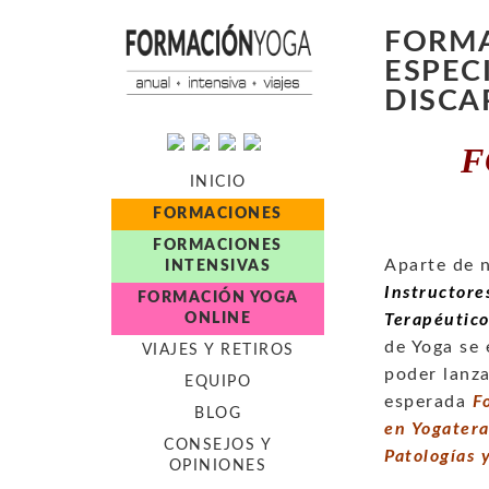
FORMA
ESPEC
DISCA
F
INICIO
FORMACIONES
FORMACIONES
Aparte de 
INTENSIVAS
Instructore
FORMACIÓN YOGA
ONLINE
Terapéutic
de Yoga se 
VIAJES Y RETIROS
poder lanza
EQUIPO
esperada
Fo
BLOG
en
Yogatera
CONSEJOS Y
Patologías 
OPINIONES