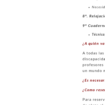
Necesid
8º. Relajac
9º Cuadern
Técnica
¿A quién va
A todas las
discapacida
profesores 
un mundo me
¿Es necesar
¿Como rese
Para reserv