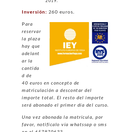
2019.
Inversión:
260 euros.
P
ara
reservar
la plaza
hay que
adelant
ar la
cantida
d de
40 euros en concepto de
matriculación a descontar del
importe total. El resto del importe
será abonado el primer día del curso.
Una vez abonada la matrícula, por
favor, notifícalo vía whatssap o sms
en el 657970633.