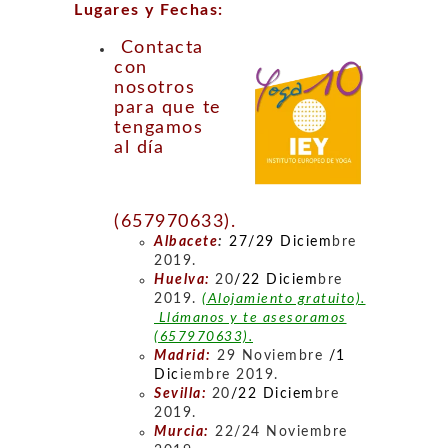
Lugares y Fechas:
Contacta
con
nosotros
para que te
tengamos
al día
(657970633).
Albacete
:
27/29 Diciem
bre
2019.
Huelva:
20
/22 Diciem
bre
2019.
(Alojamiento gratuito).
Llámanos y te asesoramos
(657970633).
Madrid:
29 Noviembre
/1
Dic
iembre 2019.
Sevilla:
20
/22 Diciem
bre
2019.
Murcia:
22/24 Noviembre