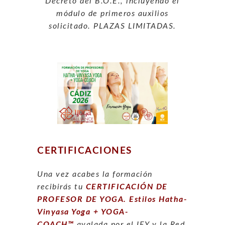
Decreto del B.O.E., incluyendo el
módulo de primeros auxilios
solicitado. PLAZAS LIMITADAS.
CERTIFICACIONES
Una vez
acabes la formación
recibirás tu
CERTIFICACIÓN DE
PROFESOR DE YOGA. Estilos Hatha-
Vinyasa Yoga + YOGA-
COACH™
avalada por el IEY y la Red