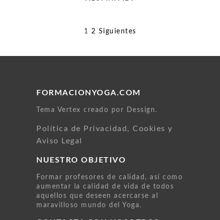
Paginación
1
2
Siguientes
de
entradas
FORMACIONYOGA.COM
Tema Vertex creado por Dessign.
Política de Privacidad, Cookies y
Aviso Legal
NUESTRO OBJETIVO
Formar profesores de calidad, así como
aumentar la calidad de vida de todos
aquellos que deseen acercarse al
maravilloso mundo del Yoga.