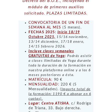
Decreto del B.O.E., incluyendo el
módulo de primeros auxilios
solicitado. PLAZAS LIMITADAS.
CONVOCATORIA DE UN FIN DE
SEMANA AL MES
(5 meses).
FECHAS 2025:
Inicio 18/19
Octubre 2025,
15/16 noviembre,
13/14 diciembre, 17/18 enero,
14/15 febrero 2026.
I
ncluye clases semanales
GRATUITAS de Yoga
:
Podrás asistir
a clases ilimitadas de Yoga durante
toda la duración de la formación en
nuestra plataforma online y a los 6
meses posteriores a ésta.
MATRÍCULA:
90 €
MENSUALIDAD:
220 € (5
Mensualidades).
(Importe total de
la formación: 1190 € a abonar en 6
cuotas).
Lugar: Centro ATI
SHA
.
c/ Rodrigo
de Triana, 33. Bajo derecha.