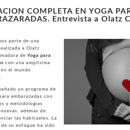
CION COMPLETA EN YOGA PA
ZARADAS. Entrevista a Olatz Ch
os parte de una
realizada a Olatz
ormadora de
Yoga para
as
con una amplísima
a en el mundo
.
iseñado un programa de
para embarazadas con
as y metodologías
 nuevas, ademas de
enciar las habituales. La
 de su enfoque ha sido