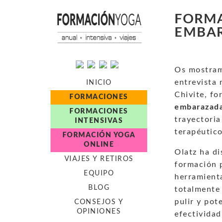
FORMA
EMBARA
Os mostram
entrevista 
INICIO
Chivite, f
FORMACIONES
embarazad
FORMACIONES
trayectori
INTENSIVAS
terapéutico
FORMACIÓN YOGA
ONLINE
Olatz ha d
VIAJES Y RETIROS
formación 
EQUIPO
herramient
BLOG
totalmente
pulir y pot
CONSEJOS Y
OPINIONES
efectividad