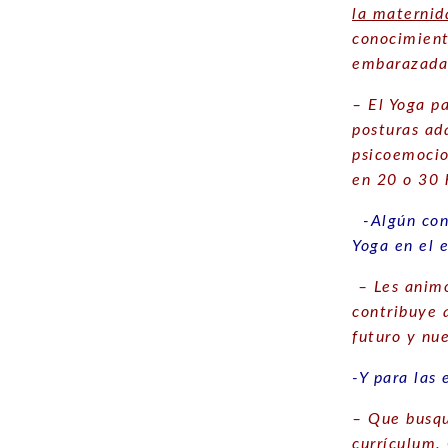
la maternid
conocimient
embarazadas
– El Yoga p
posturas ad
psicoemocio
en 20 o 30 h
-Algún cons
Yoga en el 
– Les animo
contribuye 
futuro y nu
-Y para las
– Que busq
currículum
.