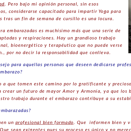
ad
. Pero bajo mi opinión personal, sin esos
os, considerarse capacitado para impartir Yoga para
 tras un fin de semana de cursillo es una locura.
ara embarazadas es muchísimo más que una serie de
aptadas y respiraciones. Hay un grandioso trabajo
nal, bioenergético y terapéutico que no puede verse
., por no decir la responsabilidad que conlleva.
ejo para aquellas personas que deseen dedicarse profe
embarazo?
 a que tomen este camino por lo gratificante y precioso
a crear un futuro de mayor Amor y Armonía, ya que los b
estro trabajo durante el embarazo contribuye a su estab
 embarazadas?
uen un
profesional bien formado
. Que informen bien y 
 Que sean exigentes pues su proceso es único y no mere