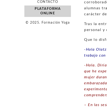
CONTACTO
corroborad
alumnas tra
PLATAFORMA
ONLINE
carácter de
© 2025. Formación Yoga
Tras la ent
personal y
Que lo disf
-Hola Olatz
trabajo con
-Hola. Diría
que he expe
mujer duran
embarazada 
experimenta
comprenders
– En las se