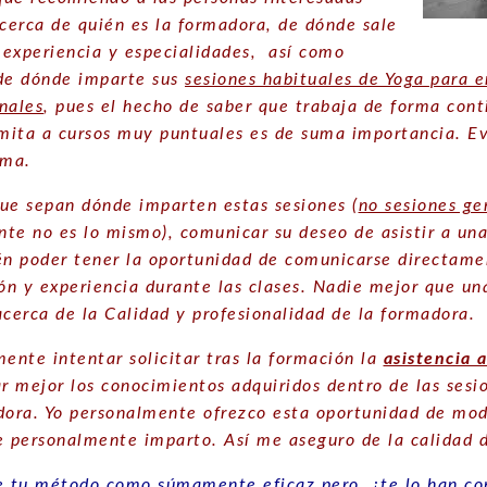
acerca de quién es la formadora, de dónde sale
u experiencia y especialidades, así como
de dónde imparte sus
sesiones habituales de Yoga para e
nales
, pues el hecho de saber que trabaja de forma con
imita a cursos muy puntuales es de suma importancia. E
sma.
ue sepan dónde imparten estas sesiones (
no sesiones ge
te no es lo mismo), comunicar su deseo de asistir a una
én poder tener la oportunidad de comunicarse directam
ión y experiencia durante las clases. Nadie mejor que u
acerca de la Calidad y profesionalidad de la formadora.
mente intentar solicitar tras la formación la
asistencia 
ar mejor los conocimientos adquiridos dentro de las ses
dora. Yo personalmente ofrezco esta oportunidad de mo
e personalmente imparto. Así me aseguro de la calidad 
 tu método como súmamente eficaz pero, ¿te lo han co