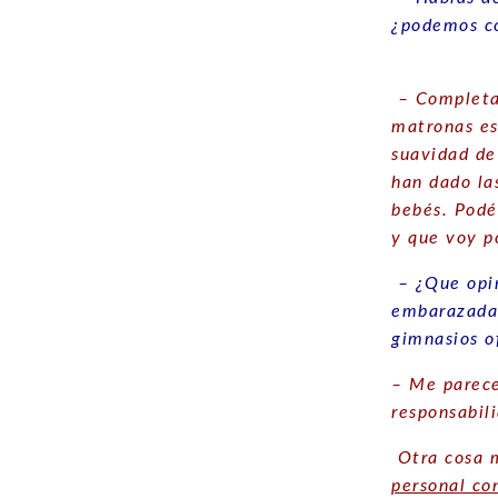
¿podemos co
– Completam
matronas es
suavidad de
han dado las
bebés. Podé
y que voy p
– ¿Que opin
embarazadas
gimnasios o
– Me parece
responsabil
Otra cosa m
personal co