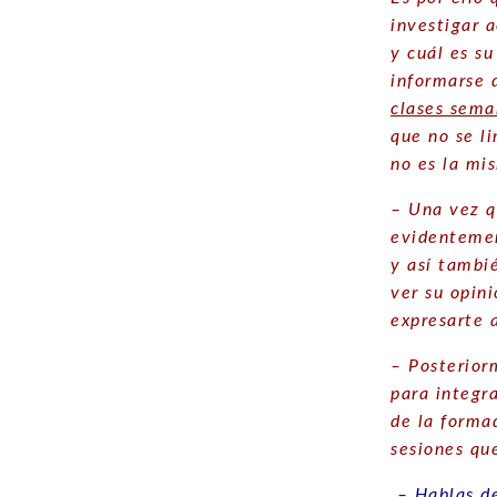
investigar 
y cuál es s
informarse 
clases sema
que no se l
no es la mi
– Una vez q
evidentemen
y así tambi
ver su opin
expresarte 
– Posterior
para integr
de la forma
sesiones qu
– Hablas de