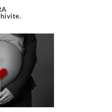
RA
ivite.