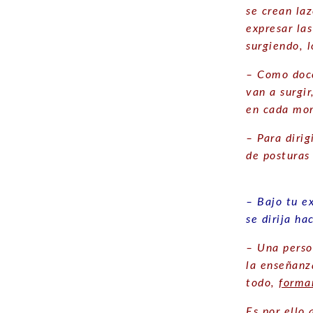
se crean la
expresar la
surgiendo, 
– Como doce
van a surgi
en cada mo
– Para diri
de posturas
– Bajo tu e
se dirija h
– Una perso
la enseñanz
todo,
forma
Es por ello