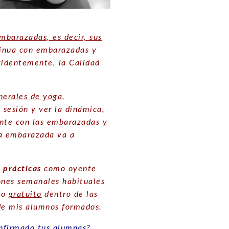
mbarazadas, es decir, sus
tinua con embarazadas y
videntemente, la Calidad
nerales de yoga
,
 sesión y ver la dinámica,
ente con las embarazadas y
na embarazada va a
a prácticas
como oyente
iones semanales habituales
do
gratuito
dentro de las
de mis alumnos formados.
nfirmado tus alumnas?