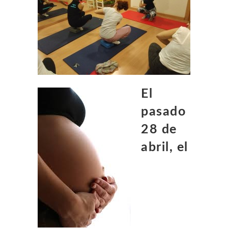
E
l
pasado
28 de
abril, el