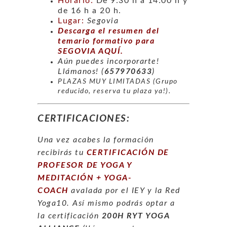
Horario:
De 9:30 h a 14:00 h y
de 16 h a 20 h.
Lugar:
Segovia
Descarga el resumen del
temario formativo para
SEGOVIA AQUÍ.
Aún puedes incorporarte!
Llámanos! (
657970633
)
PLAZAS MUY LIMITADAS (Grupo
reducido, reserva tu plaza ya!).
CERTIFICACIONES:
Una vez
acabes la formación
recibirás tu
CERTIFICACIÓN DE
PROFESOR DE YOGA Y
MEDITACIÓN + YOGA-
COACH
avalada por el IEY y la Red
Yoga10. Así mismo podrás optar a
la certificación
200H RYT YOGA