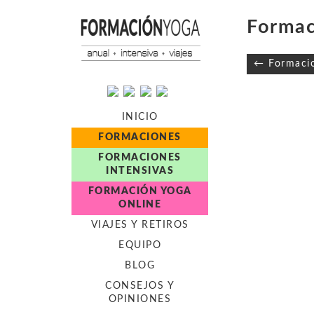
Forma
Navegaci
← Formaci
de
entradas
INICIO
FORMACIONES
FORMACIONES
INTENSIVAS
FORMACIÓN YOGA
ONLINE
VIAJES Y RETIROS
EQUIPO
BLOG
CONSEJOS Y
OPINIONES