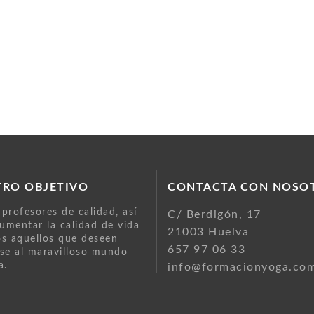
TRO OBJETIVO
CONTACTA CON NOSO
profesores de calidad, así
C/ Berdigón, 17
mentar la calidad de vida
21003 Huelva
s aquellos que deseen
657 97 06 33
se al maravilloso mundo
a.
info@formacionyoga.co