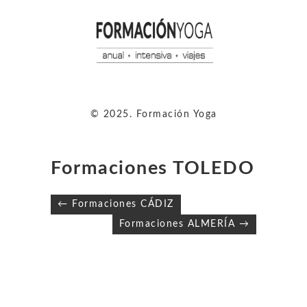
© 2025. Formación Yoga
Formaciones TOLEDO
Navegación
← Formaciones CÁDIZ
de
Formaciones ALMERÍA →
entradas