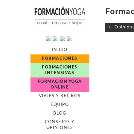
Formac
Navegaci
← Opinion
de
entradas
INICIO
FORMACIONES
FORMACIONES
INTENSIVAS
FORMACIÓN YOGA
ONLINE
VIAJES Y RETIROS
EQUIPO
BLOG
CONSEJOS Y
OPINIONES