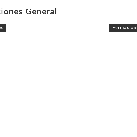
iones General
ón
es
Formacion