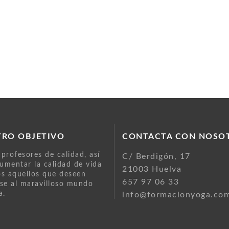
TRO OBJETIVO
CONTACTA CON NOSO
profesores de calidad, así
C/ Berdigón, 17
mentar la calidad de vida
21003 Huelva
s aquellos que deseen
657 97 06 33
se al maravilloso mundo
a.
info@formacionyoga.co