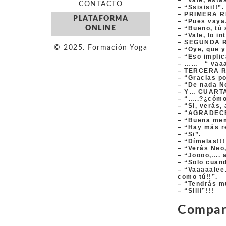
– “Vale, está
CONTACTO
– “Ssisisi!!”.
– PRIMERA R
PLATAFORMA
– “Pues vay
ONLINE
– “Bueno, tú 
– “Vale, lo in
– SEGUNDA R
© 2025. Formación Yoga
– “Oye, que y
– “Eso implic
– …… “ vaaa
– TERCERA R
– “Gracias po
– “De nada N
– Y… CUARTA
– “…..?¿cóm
– “Si, verás,
– “AGRADECE
– “Buena mem
– “Hay más r
– “Si”.
– “Dímelas!!!
– “Verás Neo,
– “Joooo,…. 
– “Solo cuand
– “Vaaaaalee…
como tú!!”.
– “Tendrás m
– “Siiii”!!!
Compart