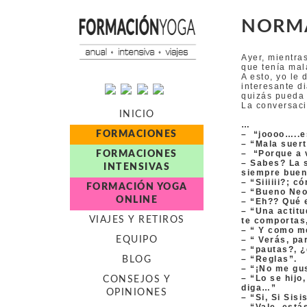
NORMA
Ayer, mientra
que tenía mal
A esto, yo le 
interesante d
quizás pueda v
La conversaci
INICIO
…
FORMACIONES
– “joooo…..e
– “Mala suert
– “Porque a 
FORMACIONES
– Sabes? La s
INTENSIVAS
siempre buen
– “Siiiiii?; 
FORMACIÓN YOGA
– “Bueno Neo,
ONLINE
– “Eh?? Qué e
– “Una actit
VIAJES Y RETIROS
te comportas,
– “ Y como m
EQUIPO
– “ Verás, pa
– “pautas?, 
– “Reglas”.
BLOG
– “¡No me gus
– “Lo se hijo
CONSEJOS Y
diga…”
OPINIONES
– “Si, Si Sis