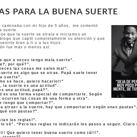
S PARA LA BUENA SUERTE
s caminaba con mi hijo de 5 años, me comentó
a suerte.
dije que la suerte se atraía e iniciamos un
iálogo que captó completamente su atención y que
enirte bien a ti o a tus hijos.
ón fue más o menos así:
s que a veces tengo mala suerte”.
e?, por qué?”.
veces las cosas me salen mal”.
uerte es algo que se atrae. Papá suele tener
a suerte”.
cómo se hace, quiero hacerlo!!”
 la suerte es una actitud”.
s una actitud, papá?”.
ud es una forma especial de comportarte. Según
 ocurren las cosas de una forma u otra”.
e tengo que comportar?”.
ra atraer a la suerte, hay que comportarse según unas pautas”
¿qué son pautas?”.
tan las reglas!”.
, lo sé”. “Pero las reglas te indicarán los pasos a seguir. Claro 
isi!! Que quiero tener buena suerte como tú!!!”.