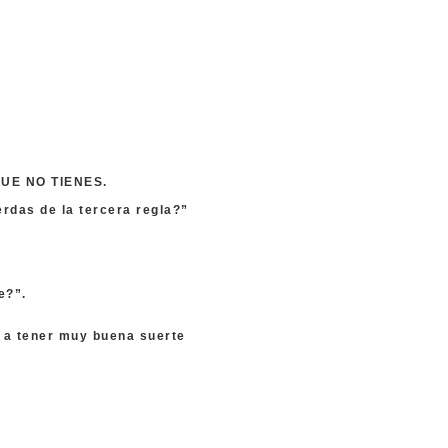
UE NO TIENES.
erdas de la tercera regla?”
e?”.
y a tener muy buena suerte