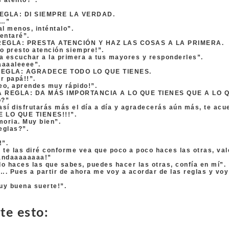
s atento?”.
EGLA: DI SIEMPRE LA VERDAD.
a…”
al menos, inténtalo”.
tentaré”.
EGLA: PRESTA ATENCIÓN Y HAZ LAS COSAS A LA PRIMERA.
o presto atención siempre!”.
a escuchar a la primera a tus mayores y responderles”.
aaaleeee”.
EGLA: AGRADECE TODO LO QUE TIENES.
r papá!!”.
eo, aprendes muy rápido!”.
 REGLA: DA MÁS IMPORTANCIA A LO QUE TIENES QUE A LO Q
o?”
 así disfrutarás más el día a día y agradecerás aún más, te acu
 LO QUE TIENES!!!”.
oria. Muy bien”.
eglas?”.
!”.
 te las diré conforme vea que poco a poco haces las otras, val
andaaaaaaaa!”
o haces las que sabes, puedes hacer las otras, confía en mí”.
. Pues a partir de ahora me voy a acordar de las reglas y vo
uy buena suerte!”.
e esto: