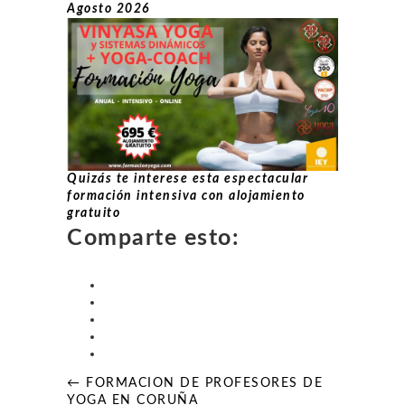
Agosto 2026
Quizás te interese esta espectacular
formación intensiva con alojamiento
gratuito
Comparte esto:
Navegación
← FORMACION DE PROFESORES DE
de
YOGA EN CORUÑA