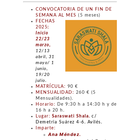
CONVOCATORIA DE UN FIN DE
SEMANA AL MES
(5 meses)
FECHAS
2025
:
Inici
o
22/23
marzo,
12/13
abril, 31
mayo/ 1
junio,
19/20
julio.
MATRÍCULA:
90 €
MENSUALIDAD:
260 € (5
Mensualidades).
Horario:
De 9:30 h a 14:30 h y de
16 h a 20 h.
Lugar:
Saraswati Shala.
c/
Demetria Suárez 4-6. Avilés.
Imparte:
Ana Méndez.