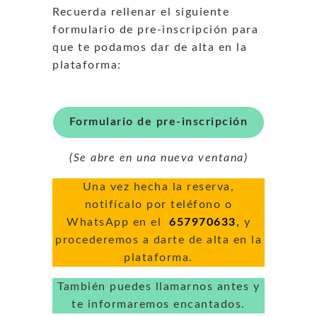
Recuerda rellenar el siguiente
formulario de pre-inscripción para
que te podamos dar de alta en la
plataforma:
Formulario de pre-inscripción
(Se abre en una nueva ventana)
Una vez hecha la reserva,
notifícalo por teléfono o
WhatsApp en el
657970633
,
y
procederemos a darte de alta en la
plataforma.
También puedes llamarnos antes y
te informaremos encantados.